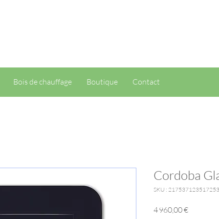
Bois de chauffage
Boutique
Contact
Cordoba Gl
SKU : 21753712351725
Prix
4 960,00 €