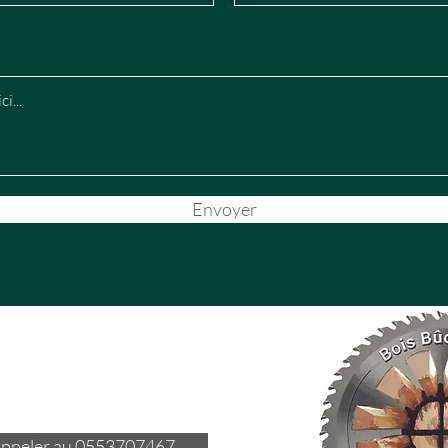
Envoyer
ppeler au 0553707467