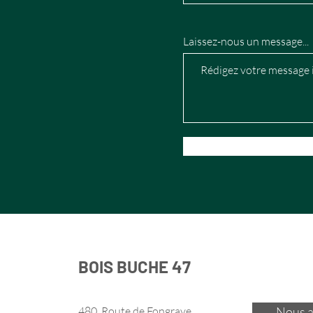
Laissez-nous un message...
BOIS BUCHE 47
480, Route de Fongrave
Nous a