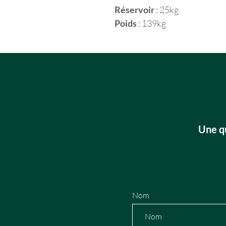
Réservoir
 : 25kg
Poids
 : 139kg
Une qu
Nom