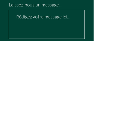
Laissez-nous un message...
Envoyer
BOIS BUCHE 47
480, Route de Fongrave
47380 Saint Étienne de Fougères
Nous appeler au 0553707467