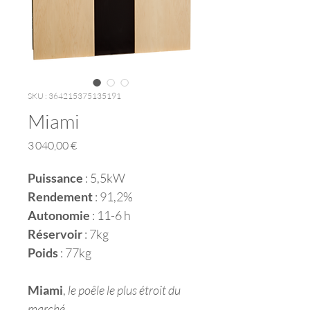
SKU : 364215375135191
Miami
Prix
3 040,00 €
Puissance
 : 5,5kW
Rendement
 : 91,2%
Autonomie
 : 11-6 h
Réservoir
 : 7kg
Poids
 : 77kg
Miami
, 
le poêle le plus étroit du 
marché